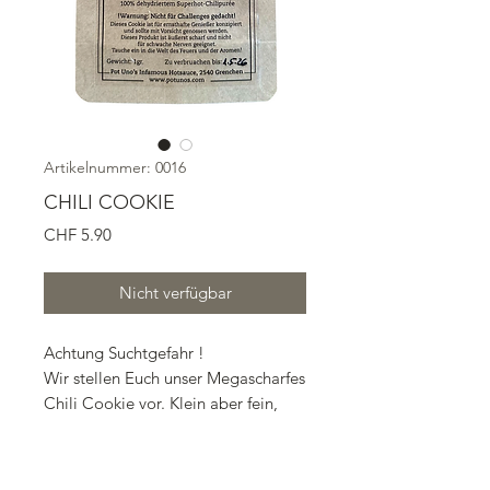
Artikelnummer: 0016
CHILI COOKIE
Preis
CHF 5.90
Nicht verfügbar
Achtung Suchtgefahr !
Wir stellen Euch unser Megascharfes
Chili Cookie vor. Klein aber fein,
hergestellt aus verschiedenen
pürierten Superhot Chilis. Egal ob
beim Reisen, beim Campen oder